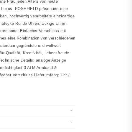
ste Frau jeden Alters von heute
er Luxus. ROSEFIELD präsentiert eine
n, hochwertig verarbeitete einzigartige
ntdecke Runde Uhren, Eckige Uhren,
erarmband. Einfacher Verschluss mit
hes eine Kombination von verschiedenen
msterdam gegründete und weltweit
 Qualität, Kreativität, Lebensfreude
Technische Details: analoge Anzeige
sserdichtigkeit 3 ATM Armband &
facher Verschluss Lieferumfang: Uhr /