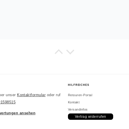
E
es wie beschrieben.
HILFREICHES
ber unser
Kontaktformular
oder ruf
Retouren-Portal
91598515
Kontakt
Versandinfos
rtungen ansehen
Vertrag widerrufen
E