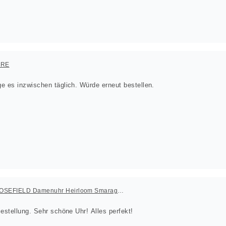
ORE
e es inzwischen täglich. Würde erneut bestellen.
ROSEFIELD Damenuhr Heirloom Smaragd-Grün Gold eckig
Sehr schnelle Lieferung der Bestellung. Sehr schöne Uhr! Alles perfekt!