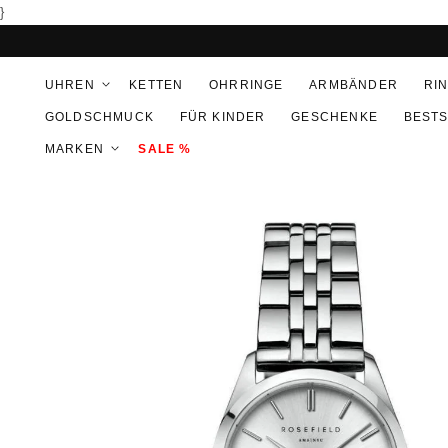
DIREKT
}
ZUM
INHALT
UHREN
KETTEN
OHRRINGE
ARMBÄNDER
RI
GOLDSCHMUCK
FÜR KINDER
GESCHENKE
BEST
MARKEN
SALE %
U
RODUKTINFORMATIONEN
PRINGEN