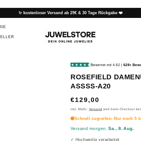
✨ kostenloser Versand ab 29€ & 30 Tage Rückgabe ❤️
NGE
SELLER
ROSEFIELD DAMEN
ASSSS-A20
NORMALER
€129,00
PREIS
inkl. MwSt.
Versand
wird beim Checkout be
✓ Hochwertig verarbeitet