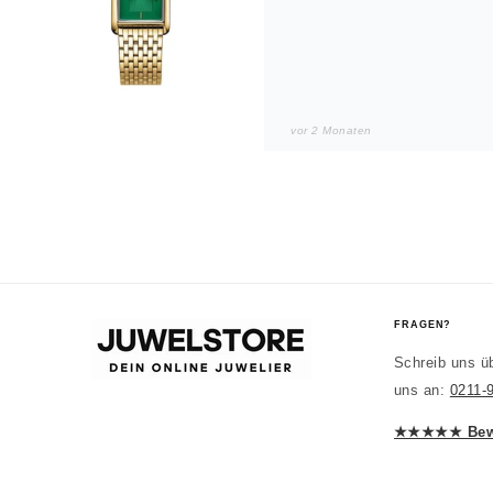
vor 2 Monaten
Noah
JUWELSTOR
Würde wieder kaufen
Sieht in echt besser aus. All
FRAGEN?
Schreib uns ü
uns an:
0211-
vor 2 Monaten
★★★★★ Bewe
Laura
JUWELSTOR