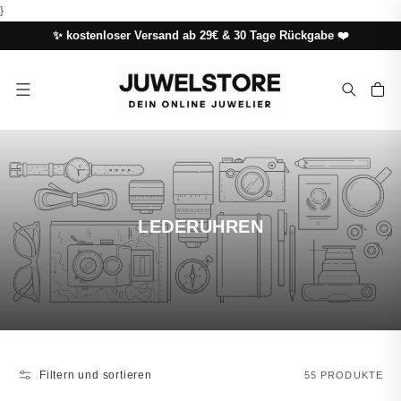
DIREKT
}
ZUM
INHALT
✨ kostenloser Versand ab 29€ & 30 Tage Rückgabe ❤️
Warenkor
LEDERUHREN
Filtern und sortieren
55 PRODUKTE