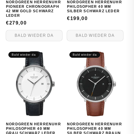
NORDGREEN HERRENUHR
NORDGREEN HERRENUHR
PIONEER CHRONOGRAPH
PHILOSOPHER 40 MM
42 MM GOLD SCHWARZ
SILBER SCHWARZ LEDER
LEDER
NORMALER
€199,00
NORMALER
€279,00
PREIS
PREIS
BALD WIEDER DA
BALD WIEDER DA
Bald wieder da
Bald wieder da
NORDGREEN HERRENUHR
NORDGREEN HERRENUHR
PHILOSOPHER 40 MM
PHILOSOPHER 40 MM
GRAU SCHWARZ LEDER
SILBER SCHWARZ BRAUN