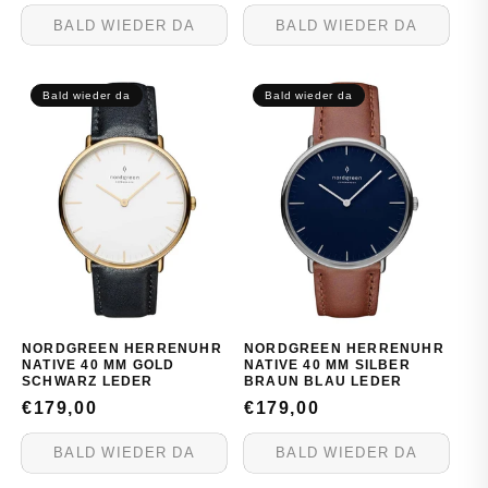
PREIS
PREIS
BALD WIEDER DA
BALD WIEDER DA
Bald wieder da
Bald wieder da
NORDGREEN HERRENUHR
NORDGREEN HERRENUHR
NATIVE 40 MM GOLD
NATIVE 40 MM SILBER
SCHWARZ LEDER
BRAUN BLAU LEDER
NORMALER
€179,00
NORMALER
€179,00
PREIS
PREIS
BALD WIEDER DA
BALD WIEDER DA