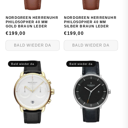
NORDGREEN HERRENUHR
NORDGREEN HERRENUHR
PHILOSOPHER 40 MM
PHILOSOPHER 40 MM
GOLD BRAUN LEDER
SILBER BRAUN LEDER
NORMALER
€199,00
NORMALER
€199,00
PREIS
PREIS
BALD WIEDER DA
BALD WIEDER DA
Bald wieder da
Bald wieder da