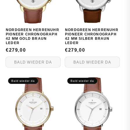
NORDGREEN HERRENUHR
NORDGREEN HERRENUHR
PIONEER CHRONOGRAPH
PIONEER CHRONOGRAPH
42 MM GOLD BRAUN
42 MM SILBER BRAUN
LEDER
LEDER
NORMALER
€279,00
NORMALER
€279,00
PREIS
PREIS
BALD WIEDER DA
BALD WIEDER DA
Bald wieder da
Bald wieder da