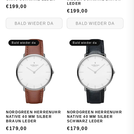
LEDER
NORMALER
€199,00
NORMALER
€199,00
PREIS
PREIS
BALD WIEDER DA
BALD WIEDER DA
Bald wieder da
Bald wieder da
NORDGREEN HERRENUHR
NORDGREEN HERRENUHR
NATIVE 40 MM SILBER
NATIVE 40 MM SILBER
BRAUN LEDER
SCHWARZ LEDER
NORMALER
€179,00
NORMALER
€179,00