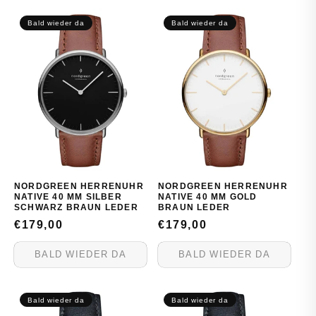
Bald wieder da
Bald wieder da
NORDGREEN HERRENUHR
NORDGREEN HERRENUHR
NATIVE 40 MM SILBER
NATIVE 40 MM GOLD
SCHWARZ BRAUN LEDER
BRAUN LEDER
NORMALER
€179,00
NORMALER
€179,00
PREIS
PREIS
BALD WIEDER DA
BALD WIEDER DA
Bald wieder da
Bald wieder da