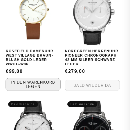
ROSEFIELD DAMENUHR
NORDGREEN HERRENUHR
WEST VILLAGE BRAUN-
PIONEER CHRONOGRAPH
BLUSH GOLD LEDER
42 MM SILBER SCHWARZ
WWCG-W86
LEDER
NORMALER
€99,00
NORMALER
€279,00
PREIS
PREIS
IN DEN WARENKORB
BALD WIEDER DA
LEGEN
Bald wieder da
Bald wieder da