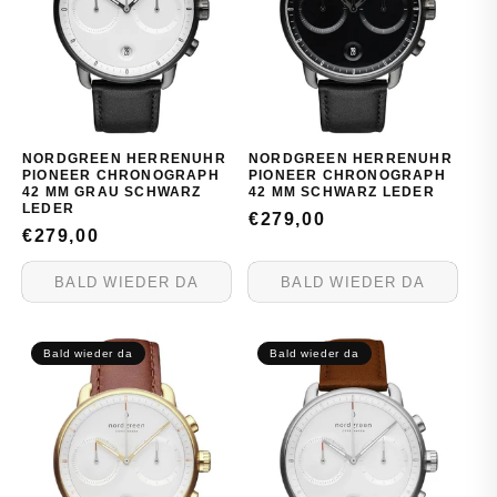
NORDGREEN HERRENUHR
NORDGREEN HERRENUHR
PIONEER CHRONOGRAPH
PIONEER CHRONOGRAPH
42 MM GRAU SCHWARZ
42 MM SCHWARZ LEDER
LEDER
NORMALER
€279,00
NORMALER
€279,00
PREIS
PREIS
BALD WIEDER DA
BALD WIEDER DA
Bald wieder da
Bald wieder da