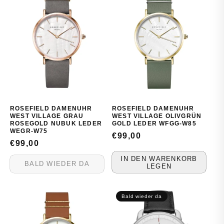
ROSEFIELD DAMENUHR
ROSEFIELD DAMENUHR
WEST VILLAGE GRAU
WEST VILLAGE OLIVGRÜN
ROSEGOLD NUBUK LEDER
GOLD LEDER WFGG-W85
WEGR-W75
NORMALER
€99,00
NORMALER
€99,00
PREIS
PREIS
IN DEN WARENKORB
BALD WIEDER DA
LEGEN
Bald wieder da