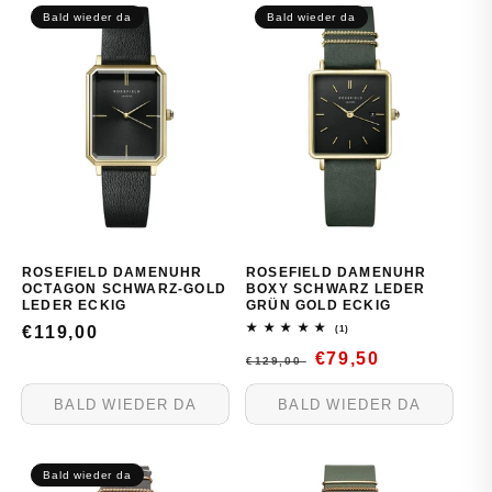
Bald wieder da
Bald wieder da
ROSEFIELD DAMENUHR
ROSEFIELD DAMENUHR
OCTAGON SCHWARZ-GOLD
BOXY SCHWARZ LEDER
LEDER ECKIG
GRÜN GOLD ECKIG
NORMALER
€119,00
1
(1)
Bewertungen
NORMALER
VERKAUFSPREIS
€79,50
insgesamt
PREIS
€129,00
PREIS
BALD WIEDER DA
BALD WIEDER DA
Bald wieder da