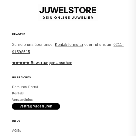
vor 2 Monaten
FRAGEN?
Schreib uns über unser
Kontaktformular
oder ruf uns an:
0211-
Laura
91598515
JUWELSTORE
Richtig schön
★★★★★ Bewertungen ansehen
Macht einen edlen Eindruck. Trage es
inzwischen täglich. Würde erneut
bestellen.
HILFREICHES
Retouren-Portal
Kontakt
Versandinfos
Vertrag widerrufen
vor 2 Monaten
INFOS
Melanie
JUWELSTORE
AGBs