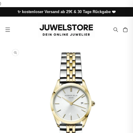
DIREKT
}
ZUM
INHALT
✨ kostenloser Versand ab 29€ & 30 Tage Rückgabe ❤️
Warenkor
UKTINFORMATIONEN
NGEN