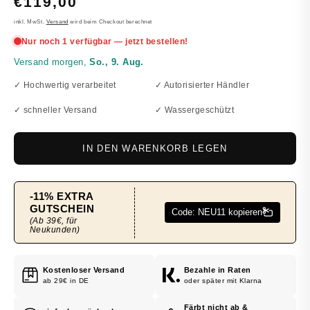
NORMALER
€119,00
PREIS
inkl. MwSt.
Versand
wird beim Checkout berechnet
✓ Hochwertig verarbeitet
✓ Autorisierter Händler
✓ schneller Versand
✓ Wassergeschützt
IN DEN WARENKORB LEGEN
Kostenloser Versand
Bezahle in Raten
ab 29€ in DE
oder später mit Klarna
Färbt nicht ab &