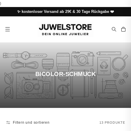
DIREKT
}
ZUM
INHALT
✨ kostenloser Versand ab 29€ & 30 Tage Rückgabe ❤️
Warenkor
BICOLOR-SCHMUCK
Filtern und sortieren
13 PRODUKTE