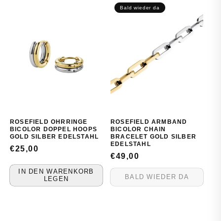
Bald wieder da
ROSEFIELD OHRRINGE
ROSEFIELD ARMBAND
BICOLOR DOPPEL HOOPS
BICOLOR CHAIN
GOLD SILBER EDELSTAHL
BRACELET GOLD SILBER
EDELSTAHL
NORMALER
€25,00
NORMALER
€49,00
PREIS
PREIS
IN DEN WARENKORB
BALD WIEDER DA
LEGEN