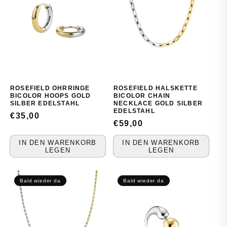
ROSEFIELD OHRRINGE
ROSEFIELD HALSKETTE
BICOLOR HOOPS GOLD
BICOLOR CHAIN
SILBER EDELSTAHL
NECKLACE GOLD SILBER
EDELSTAHL
NORMALER
€35,00
NORMALER
€59,00
PREIS
PREIS
IN DEN WARENKORB
IN DEN WARENKORB
LEGEN
LEGEN
Bald wieder da
Bald wieder da