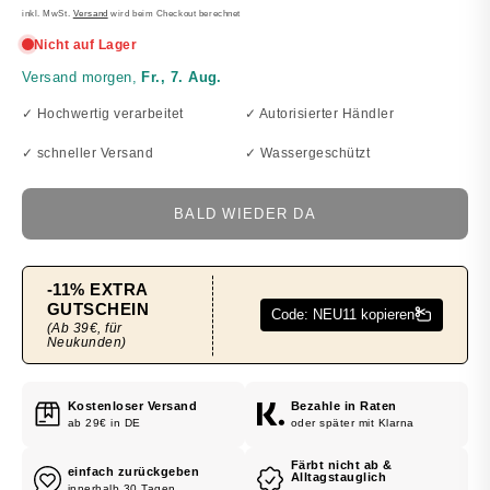
PREIS
inkl. MwSt.
Versand
wird beim Checkout berechnet
✓ Hochwertig verarbeitet
✓ Autorisierter Händler
✓ schneller Versand
✓ Wassergeschützt
BALD WIEDER DA
Kostenloser Versand
Bezahle in Raten
ab 29€ in DE
oder später mit Klarna
Färbt nicht ab &
einfach zurückgeben
Alltagstauglich
innerhalb 30 Tagen