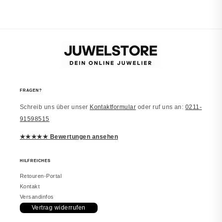
Würde wieder kaufen
Sieht in echt besser aus. Alles wie
beschrieben.
vor 2 Monaten
FRAGEN?
Schreib uns über unser
Kontaktformular
oder ruf uns an:
0211-
Laura
91598515
JUWELSTORE
Richtig schön
★★★★★ Bewertungen ansehen
Macht einen edlen Eindruck. Trage es
inzwischen täglich. Würde erneut
bestellen.
HILFREICHES
Retouren-Portal
Kontakt
Versandinfos
Vertrag widerrufen
vor 2 Monaten