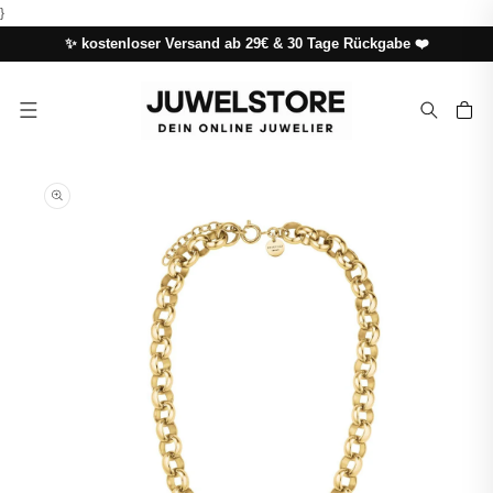
DIREKT
}
ZUM
INHALT
✨ kostenloser Versand ab 29€ & 30 Tage Rückgabe ❤️
Warenkor
UKTINFORMATIONEN
NGEN