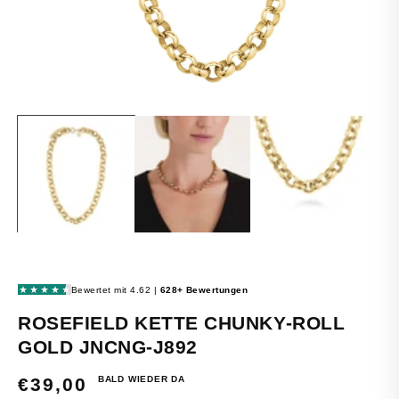
MEDIEN
1
IN
MODAL
ÖFFNEN
ROSEFIELD KETTE CHUNKY-ROLL
GOLD JNCNG-J892
BALD WIEDER DA
NORMALER
€39,00