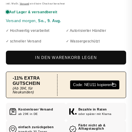
PREIS
inkl. MwSt.
Versand
wird beim Checkout berechnet
✓ Hochwertig verarbeitet
✓ Autorisierter Händler
✓ schneller Versand
✓ Wassergeschützt
IN DEN WARENKORB LEGEN
Kostenloser Versand
Bezahle in Raten
ab 29€ in DE
oder später mit Klarna
Färbt nicht ab &
einfach zurückgeben
Alltagstauglich
innerhalb 30 Tagen