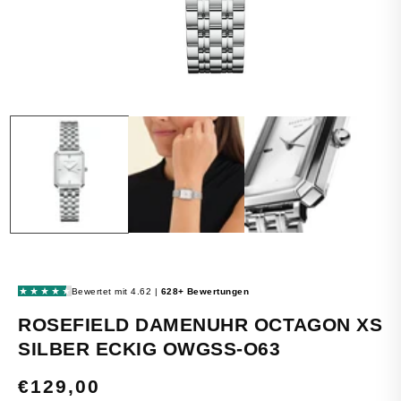
MEDIEN
1
IN
MODAL
ÖFFNEN
ROSEFIELD DAMENUHR OCTAGON XS
SILBER ECKIG OWGSS-O63
NORMALER
€129,00