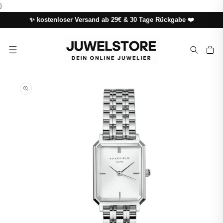
DIREKT
}
ZUM
INHALT
✨ kostenloser Versand ab 29€ & 30 Tage Rückgabe ❤️
Warenkor
UKTINFORMATIONEN
NGEN