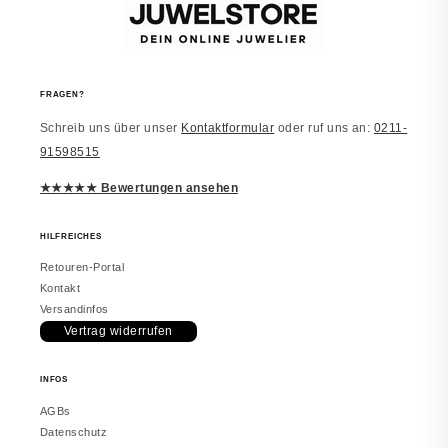
vor 2 Monaten
FRAGEN?
Schreib uns über unser
Kontaktformular
oder ruf uns an:
0211-
Laura
91598515
JUWELSTORE
Richtig schön
★★★★★ Bewertungen ansehen
Macht einen edlen Eindruck. Trage es
inzwischen täglich. Würde erneut
bestellen.
HILFREICHES
Retouren-Portal
Kontakt
Versandinfos
Vertrag widerrufen
vor 2 Monaten
INFOS
Melanie
JUWELSTORE
AGBs
Gefällt mir sehr
Datenschutz
Sieht in echt besser aus. Hat meine