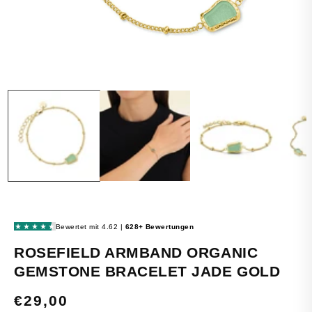
MEDIEN
1
IN
MODAL
ÖFFNEN
ROSEFIELD ARMBAND ORGANIC
GEMSTONE BRACELET JADE GOLD
NORMALER
€29,00