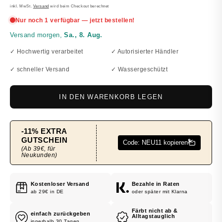
PREIS
inkl. MwSt.
Versand
wird beim Checkout berechnet
✓ Hochwertig verarbeitet
✓ Autorisierter Händler
✓ schneller Versand
✓ Wassergeschützt
IN DEN WARENKORB LEGEN
Kostenloser Versand
Bezahle in Raten
ab 29€ in DE
oder später mit Klarna
Färbt nicht ab &
einfach zurückgeben
Alltagstauglich
innerhalb 30 Tagen