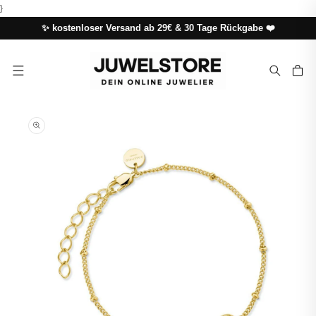
DIREKT
}
ZUM
INHALT
✨ kostenloser Versand ab 29€ & 30 Tage Rückgabe ❤️
Warenkor
UKTINFORMATIONEN
NGEN