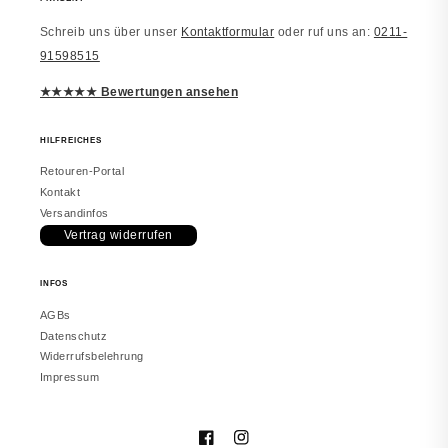
Schreib uns über unser
Kontaktformular
oder ruf uns an:
0211-
Laura
91598515
JUWELSTORE
Richtig schön
★★★★★ Bewertungen ansehen
Macht einen edlen Eindruck. Trage es
inzwischen täglich. Würde erneut
bestellen.
HILFREICHES
Retouren-Portal
Kontakt
Versandinfos
Vertrag widerrufen
vor 2 Monaten
INFOS
Melanie
JUWELSTORE
AGBs
Gefällt mir sehr
Datenschutz
Sieht in echt besser aus. Hat meine
Widerrufsbelehrung
Erwartungen erfüllt.
Impressum
Facebook
Instagram