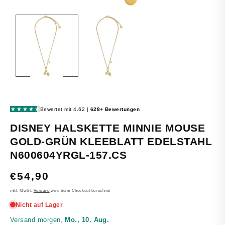
MEDIEN
1
IN
MODAL
ÖFFNEN
DISNEY HALSKETTE MINNIE MOUSE
GOLD-GRÜN KLEEBLATT EDELSTAHL
N600604YRGL-157.CS
NORMALER
€54,90
PREIS
inkl. MwSt.
Versand
wird beim Checkout berechnet