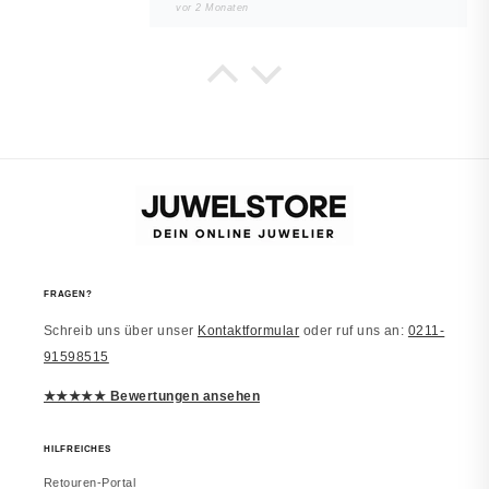
vor 2 Monaten
Noah
JUWELSTORE
Würde wieder kaufen
Sieht in echt besser aus. Alles wie
beschrieben.
vor 2 Monaten
FRAGEN?
Schreib uns über unser
Kontaktformular
oder ruf uns an:
0211-
Laura
91598515
JUWELSTORE
Richtig schön
★★★★★ Bewertungen ansehen
Macht einen edlen Eindruck. Trage es
inzwischen täglich. Würde erneut
bestellen.
HILFREICHES
Retouren-Portal