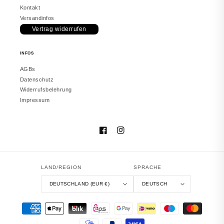
Kontakt
Versandinfos
Vertrag widerrufen
vor 2 Monaten
INFOS
Melanie
JUWELSTORE
AGBs
Gefällt mir sehr
Datenschutz
Sieht in echt besser aus. Hat meine
Widerrufsbelehrung
Erwartungen erfüllt.
Impressum
Facebook
Instagram
vor 2 Monaten
LAND/REGION
SPRACHE
DEUTSCHLAND (EUR €)
DEUTSCH
Vanessa
JUWELSTORE
Perfekt
Zahlungsmethoden
War schön verpackt. Hat meine
Erwartungen erfüllt. Würde erneut