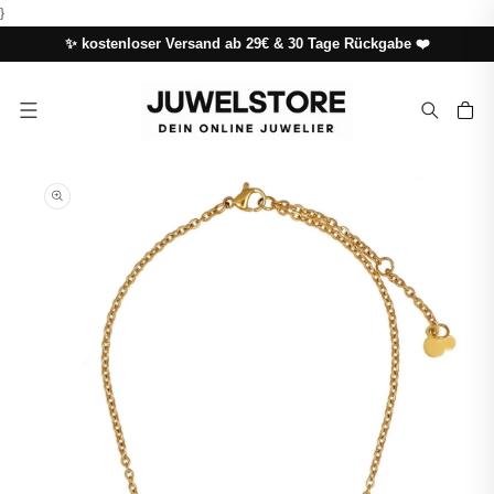
DIREKT
}
ZUM
INHALT
✨ kostenloser Versand ab 29€ & 30 Tage Rückgabe ❤️
Warenkor
UKTINFORMATIONEN
NGEN