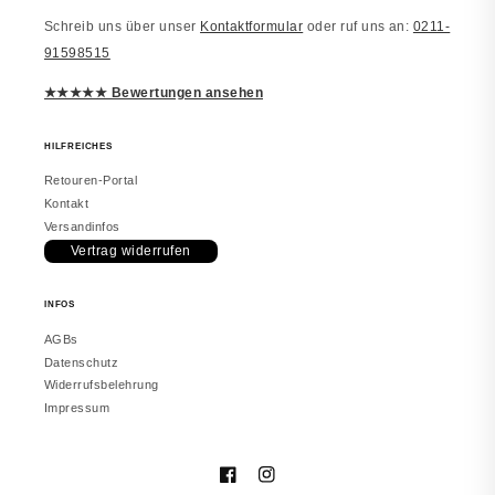
Schreib uns über unser
Kontaktformular
oder ruf uns an:
0211-
Laura
91598515
JUWELSTORE
Richtig schön
★★★★★ Bewertungen ansehen
Macht einen edlen Eindruck. Trage es
inzwischen täglich. Würde erneut
bestellen.
HILFREICHES
Retouren-Portal
Kontakt
Versandinfos
Vertrag widerrufen
vor 2 Monaten
INFOS
Melanie
JUWELSTORE
AGBs
Gefällt mir sehr
Datenschutz
Sieht in echt besser aus. Hat meine
Widerrufsbelehrung
Erwartungen erfüllt.
Impressum
Facebook
Instagram