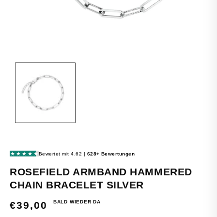
MEDIEN
1
IN
MODAL
ÖFFNEN
ROSEFIELD ARMBAND HAMMERED
CHAIN BRACELET SILVER
BALD WIEDER DA
NORMALER
€39,00