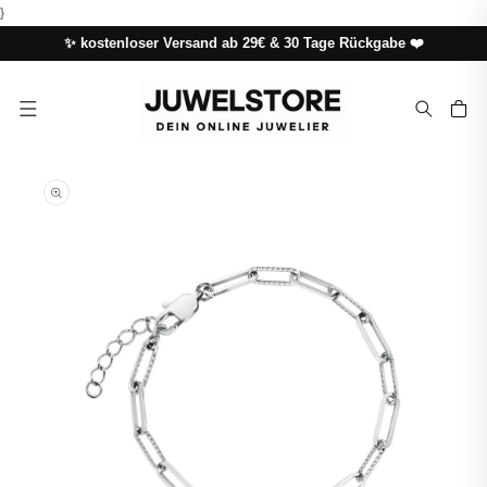
DIREKT
}
ZUM
INHALT
✨ kostenloser Versand ab 29€ & 30 Tage Rückgabe ❤️
Warenkor
UKTINFORMATIONEN
NGEN