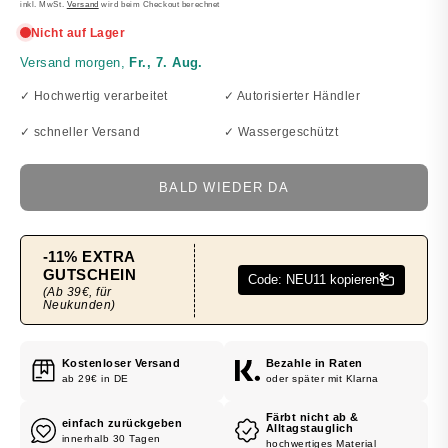
PREIS
inkl. MwSt.
Versand
wird beim Checkout berechnet
✓ Hochwertig verarbeitet
✓ Autorisierter Händler
✓ schneller Versand
✓ Wassergeschützt
BALD WIEDER DA
Kostenloser Versand
Bezahle in Raten
ab 29€ in DE
oder später mit Klarna
Färbt nicht ab &
einfach zurückgeben
Alltagstauglich
innerhalb 30 Tagen
hochwertiges Material