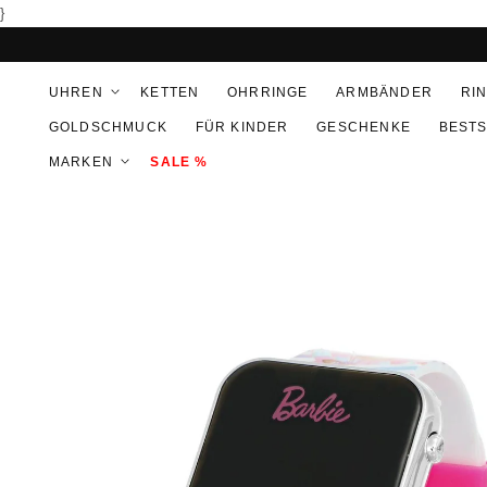
DIREKT
}
ZUM
INHALT
UHREN
KETTEN
OHRRINGE
ARMBÄNDER
RI
GOLDSCHMUCK
FÜR KINDER
GESCHENKE
BEST
MARKEN
SALE %
U
RODUKTINFORMATIONEN
PRINGEN