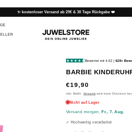
✨ kostenloser Versand ab 29€ & 30 Tage Rückgabe ❤️
NGE
SELLER
BARBIE KINDERUH
NORMALER
€19,90
PREIS
inkl. MwSt.
Versand
wird beim Checkout be
✓ Hochwertig verarbeitet