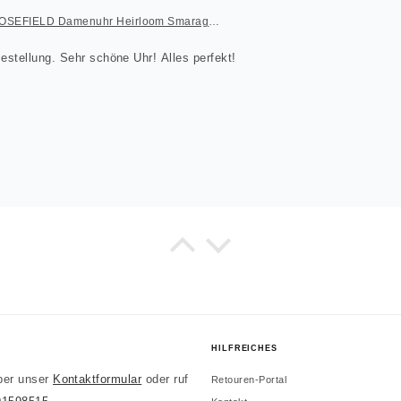
ROSEFIELD Damenuhr Heirloom Smaragd-Grün Gold eckig
Sehr schnelle Lieferung der Bestellung. Sehr schöne Uhr! Alles perfekt!
E
es wie beschrieben.
HILFREICHES
ber unser
Kontaktformular
oder ruf
Retouren-Portal