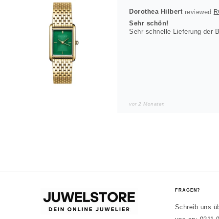
Dorothea Hilbert
Sehr schön!
vor 2 Monaten
Noah
JUWELSTOR
Würde wieder kaufen
Sieht in echt besser aus. All
FRAGEN?
Schreib uns ü