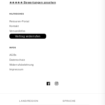
Richtig schön
★★★★★ Bewertungen ansehen
Macht einen edlen Eindruck. Trage es
inzwischen täglich. Würde erneut
bestellen.
HILFREICHES
Retouren-Portal
Kontakt
Versandinfos
Vertrag widerrufen
vor 2 Monaten
INFOS
Melanie
JUWELSTORE
AGBs
Gefällt mir sehr
Datenschutz
Sieht in echt besser aus. Hat meine
Widerrufsbelehrung
Erwartungen erfüllt.
Impressum
Facebook
Instagram
vor 2 Monaten
LAND/REGION
SPRACHE