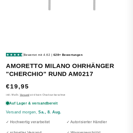
MEDIEN
1
IN
MODAL
ÖFFNEN
AMORETTO MILANO OHRHÄNGER
"CHERCHIO" RUND AM0217
NORMALER
€19,95
PREIS
inkl. MwSt.
Versand
wird beim Checkout berechnet
✓ Hochwertig verarbeitet
✓ Autorisierter Händler
✓ schneller Versand
✓ Wassergeschützt