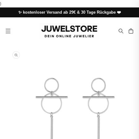
DIREKT
}
ZUM
INHALT
✨ kostenloser Versand ab 29€ & 30 Tage Rückgabe ❤️
Warenkor
UKTINFORMATIONEN
NGEN