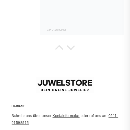
vor 2 Monaten
Noah
JUWELSTORE
Würde wieder kaufen
Sieht in echt besser aus. Alles wie
beschrieben.
vor 2 Monaten
FRAGEN?
Schreib uns über unser
Kontaktformular
oder ruf uns an:
0211-
Laura
91598515
JUWELSTORE