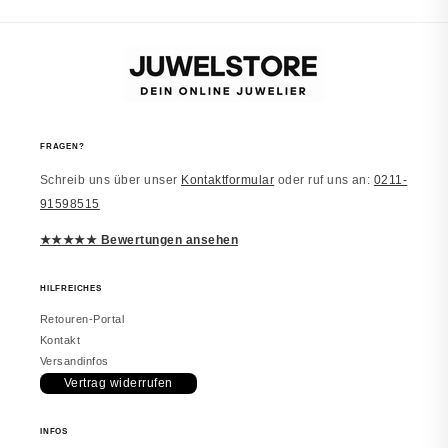
beschrieben.
vor 2 Monaten
FRAGEN?
Schreib uns über unser
Kontaktformular
oder ruf uns an:
0211-
Laura
91598515
JUWELSTORE
Richtig schön
★★★★★ Bewertungen ansehen
Macht einen edlen Eindruck. Trage es
inzwischen täglich. Würde erneut
bestellen.
HILFREICHES
Retouren-Portal
Kontakt
Versandinfos
Vertrag widerrufen
vor 2 Monaten
INFOS
Melanie