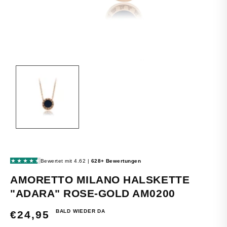
MEDIEN
1
IN
MODAL
ÖFFNEN
AMORETTO MILANO HALSKETTE
"ADARA" ROSE-GOLD AM0200
BALD WIEDER DA
NORMALER
€24,95