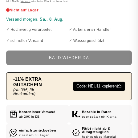
PREIS
inkl. MwSt.
Versand
wird beim Checkout berechnet
✓ Hochwertig verarbeitet
✓ Autorisierter Händler
✓ schneller Versand
✓ Wassergeschützt
BALD WIEDER DA
Kostenloser Versand
Bezahle in Raten
ab 29€ in DE
oder später mit Klarna
Färbt nicht ab &
einfach zurückgeben
Alltagstauglich
innerhalb 30 Tagen
hochwertiges Material