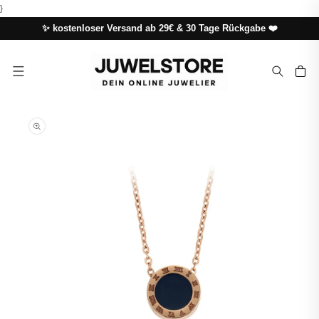
DIREKT
}
ZUM
INHALT
✨ kostenloser Versand ab 29€ & 30 Tage Rückgabe ❤️
Warenkor
UKTINFORMATIONEN
NGEN