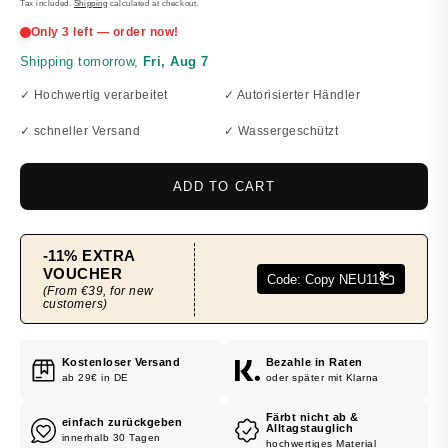
PRICE
Tax included.
Shipping
calculated at checkout.
✓ Hochwertig verarbeitet
✓ Autorisierter Händler
✓ schneller Versand
✓ Wassergeschützt
ADD TO CART
Kostenloser Versand
Bezahle in Raten
ab 29€ in DE
oder später mit Klarna
Färbt nicht ab &
einfach zurückgeben
Alltagstauglich
innerhalb 30 Tagen
hochwertiges Material