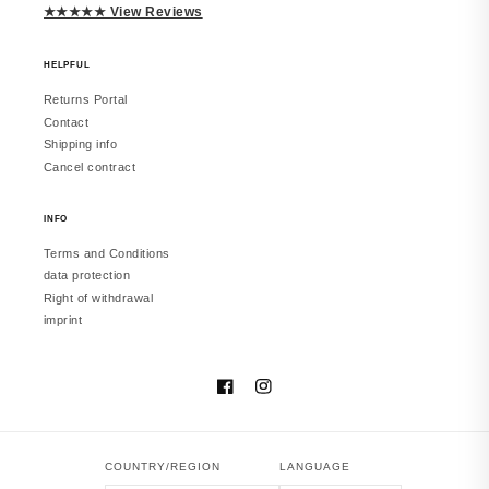
JUWELSTORE
★★★★★ View Reviews
Richtig schön
Macht einen edlen Eindruck. Trage es
inzwischen täglich. Würde erneut
HELPFUL
bestellen.
Returns Portal
Contact
Shipping info
Cancel contract
vor 2 Monaten
INFO
Terms and Conditions
Melanie
data protection
JUWELSTORE
Right of withdrawal
Gefällt mir sehr
imprint
Sieht in echt besser aus. Hat meine
Erwartungen erfüllt.
Facebook
Instagram
COUNTRY/REGION
LANGUAGE
vor 2 Monaten