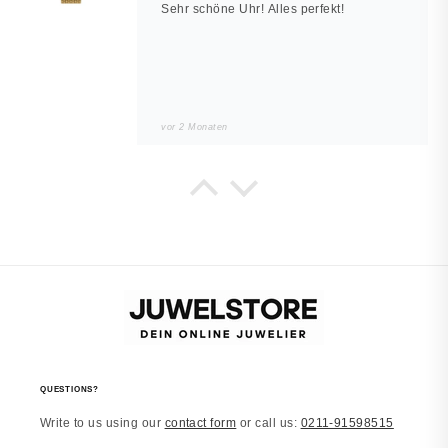
Sehr schöne Uhr! Alles perfekt!
vor 2 Monaten
Noah
JUWELSTORE
Würde wieder kaufen
Sieht in echt besser aus. Alles wie
beschrieben.
vor 2 Monaten
QUESTIONS?
Write to us using our
contact form
or call us:
0211-91598515
Laura