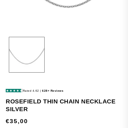
OPEN
MEDIA
1
IN
MODAL
ROSEFIELD THIN CHAIN NECKLACE
SILVER
REGULAR
€35,00