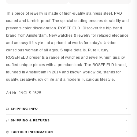
This piece of jewelry is made of high-quality stainless steel, PVD
coated and tarnish-proof. The special coating ensures durability and
prevents color discoloration. ROSEFIELD: Discover the hip trend
brand from Amsterdam. New watches & jewelry for relaxed elegance
and an easy lifestyle - at a price that works for today's fashion-
conscious woman of all ages. Simple details. Pure luxury.
ROSEFIELD presents a range of watches and jewelry, high quality
crafted unique pieces with a premium look. The ROSEFIELD brand,
founded in Amsterdam in 2014 and known worldwide, stands for
quality, creativity, joy of life and a modern, luxurious lifestyle.
Art.Nr: JNOLS-J625
SHIPPING INFO
SHIPPING & RETURNS
FURTHER INFORMATION