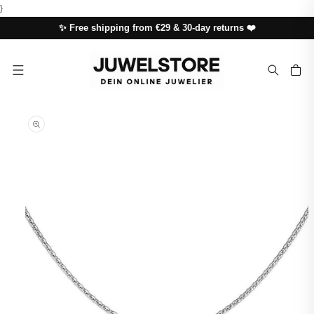
SKIP TO
}
CONTENT
✨ Free shipping from €29 & 30-day returns ❤️
Cart
SKIP TO
PRODUCT
INFORMATION