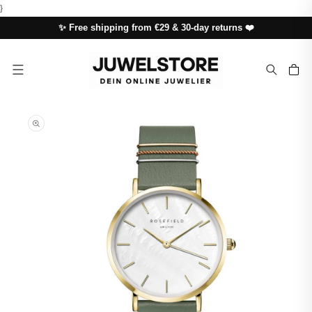
SKIP TO
}
CONTENT
✨ Free shipping from €29 & 30-day returns ❤️
Cart
SKIP TO
PRODUCT
INFORMATION