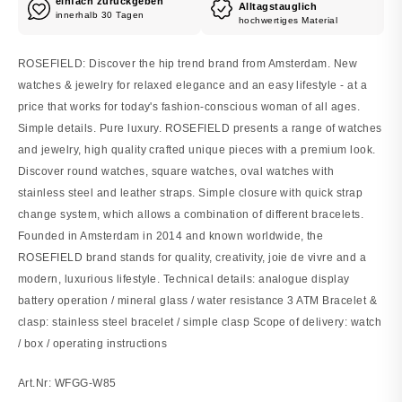
einfach zurückgeben
Alltagstauglich
innerhalb 30 Tagen
hochwertiges Material
ROSEFIELD: Discover the hip trend brand from Amsterdam. New
watches & jewelry for relaxed elegance and an easy lifestyle - at a
price that works for today's fashion-conscious woman of all ages.
Simple details. Pure luxury. ROSEFIELD presents a range of watches
and jewelry, high quality crafted unique pieces with a premium look.
Discover round watches, square watches, oval watches with
stainless steel and leather straps. Simple closure with quick strap
change system, which allows a combination of different bracelets.
Founded in Amsterdam in 2014 and known worldwide, the
ROSEFIELD brand stands for quality, creativity, joie de vivre and a
modern, luxurious lifestyle. Technical details: analogue display
battery operation / mineral glass / water resistance 3 ATM Bracelet &
clasp: stainless steel bracelet / simple clasp Scope of delivery: watch
/ box / operating instructions
Art.Nr: WFGG-W85