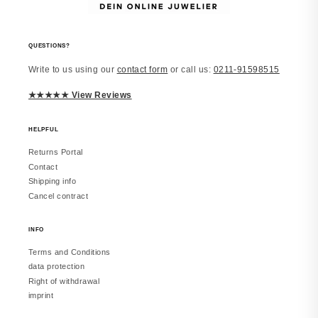
vor 2 Monaten
QUESTIONS?
Write to us using our
contact form
or call us:
0211-91598515
Laura
JUWELSTORE
★★★★★ View Reviews
Richtig schön
Macht einen edlen Eindruck. Trage es
inzwischen täglich. Würde erneut
HELPFUL
bestellen.
Returns Portal
Contact
Shipping info
Cancel contract
vor 2 Monaten
INFO
Terms and Conditions
Melanie
data protection
JUWELSTORE
Right of withdrawal
Gefällt mir sehr
imprint
Sieht in echt besser aus. Hat meine
Erwartungen erfüllt.