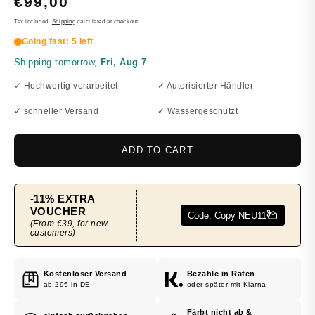
REGULAR
€99,00
PRICE
Tax included.
Shipping
calculated at checkout.
✓ Hochwertig verarbeitet
✓ Autorisierter Händler
✓ schneller Versand
✓ Wassergeschützt
ADD TO CART
Kostenloser Versand
Bezahle in Raten
ab 29€ in DE
oder später mit Klarna
Färbt nicht ab &