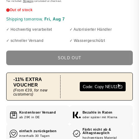
PRICE
Tax included.
Shipping
calculated at checkout.
✓ Hochwertig verarbeitet
✓ Autorisierter Händler
✓ schneller Versand
✓ Wassergeschützt
SOLD OUT
Kostenloser Versand
Bezahle in Raten
ab 29€ in DE
oder später mit Klarna
Färbt nicht ab &
einfach zurückgeben
Alltagstauglich
innerhalb 30 Tagen
hochwertiges Material