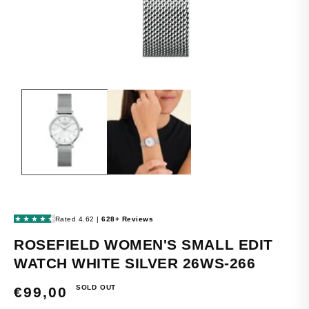
OPEN
MEDIA
1
IN
MODAL
ROSEFIELD WOMEN'S SMALL EDIT
WATCH WHITE SILVER 26WS-266
SOLD OUT
REGULAR
€99,00