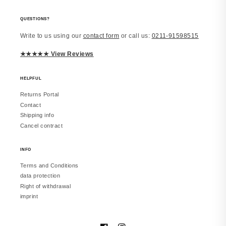
vor 2 Monaten
QUESTIONS?
Write to us using our
contact form
or call us:
0211-91598515
Laura
JUWELSTORE
★★★★★ View Reviews
Richtig schön
Macht einen edlen Eindruck. Trage es
inzwischen täglich. Würde erneut
HELPFUL
bestellen.
Returns Portal
Contact
Shipping info
Cancel contract
vor 2 Monaten
INFO
Terms and Conditions
Melanie
data protection
JUWELSTORE
Right of withdrawal
Gefällt mir sehr
imprint
Sieht in echt besser aus. Hat meine
Erwartungen erfüllt.