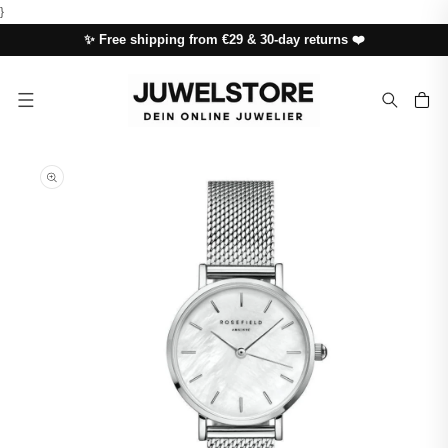
SKIP TO
}
CONTENT
✨ Free shipping from €29 & 30-day returns ❤️
Cart
SKIP TO
PRODUCT
INFORMATION