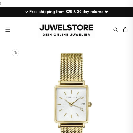
SKIP TO
}
CONTENT
✨ Free shipping from €29 & 30-day returns ❤️
Cart
SKIP TO
PRODUCT
INFORMATION