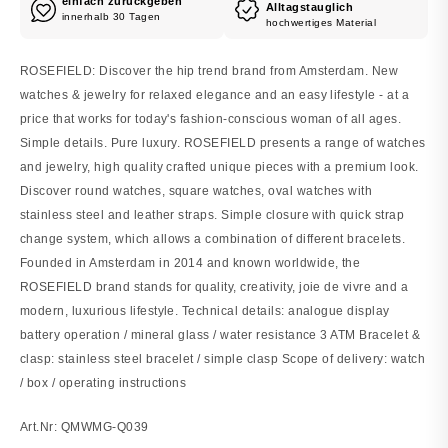
einfach zurückgeben
Alltagstauglich
innerhalb 30 Tagen
hochwertiges Material
ROSEFIELD: Discover the hip trend brand from Amsterdam. New
watches & jewelry for relaxed elegance and an easy lifestyle - at a
price that works for today's fashion-conscious woman of all ages.
Simple details. Pure luxury. ROSEFIELD presents a range of watches
and jewelry, high quality crafted unique pieces with a premium look.
Discover round watches, square watches, oval watches with
stainless steel and leather straps. Simple closure with quick strap
change system, which allows a combination of different bracelets.
Founded in Amsterdam in 2014 and known worldwide, the
ROSEFIELD brand stands for quality, creativity, joie de vivre and a
modern, luxurious lifestyle. Technical details: analogue display
battery operation / mineral glass / water resistance 3 ATM Bracelet &
clasp: stainless steel bracelet / simple clasp Scope of delivery: watch
/ box / operating instructions
Art.Nr: QMWMG-Q039