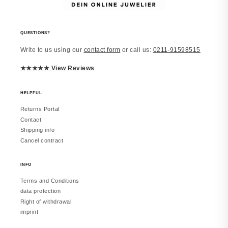
vor 2 Monaten
QUESTIONS?
Write to us using our
contact form
or call us:
0211-91598515
Laura
JUWELSTORE
★★★★★ View Reviews
Richtig schön
Macht einen edlen Eindruck. Trage es
inzwischen täglich. Würde erneut
HELPFUL
bestellen.
Returns Portal
Contact
Shipping info
Cancel contract
vor 2 Monaten
INFO
Terms and Conditions
Melanie
data protection
JUWELSTORE
Right of withdrawal
Gefällt mir sehr
imprint
Sieht in echt besser aus. Hat meine
Erwartungen erfüllt.