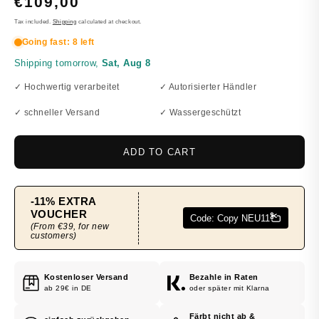
REGULAR
€109,00
PRICE
Tax included.
Shipping
calculated at checkout.
✓ Hochwertig verarbeitet
✓ Autorisierter Händler
✓ schneller Versand
✓ Wassergeschützt
ADD TO CART
Kostenloser Versand
Bezahle in Raten
ab 29€ in DE
oder später mit Klarna
Färbt nicht ab &