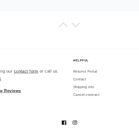
E
es wie beschrieben.
HELPFUL
ing our
contact form
or call us:
Returns Portal
5
Contact
Shipping info
 Reviews
Cancel contract
E
Trage es inzwischen täglich. Würde erneut bestellen.
Facebook
Instagram