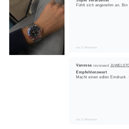
Super verarbeitet
Fühlt sich angenehm an. Bin w
vor 2 Monaten
Vanessa
JUWELST
Empfehlenswert
Macht einen edlen Eindruck. 
vor 2 Monaten