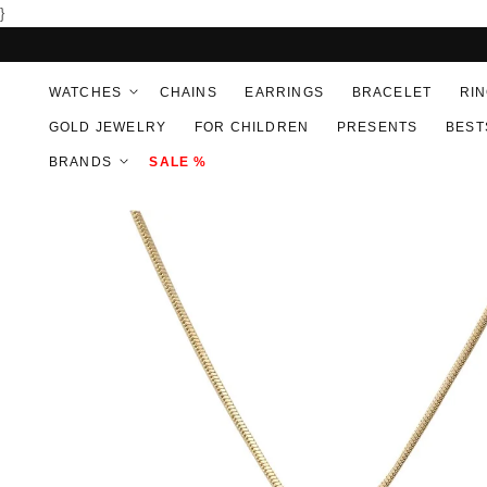
SKIP TO
}
CONTENT
WATCHES
CHAINS
EARRINGS
BRACELET
RI
GOLD JEWELRY
FOR CHILDREN
PRESENTS
BEST
BRANDS
SALE %
SKIP TO
PRODUCT
INFORMATION