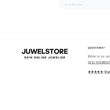
vor 2 Monaten
Noah
JUWELSTOR
Würde wieder kaufen
Sieht in echt besser aus. All
QUESTIONS?
Write to us us
0211-9159851
vor 2 Monaten
★★★★★ View
Laura
JUWELSTOR
Richtig schön
Macht einen edlen Eindruck. 