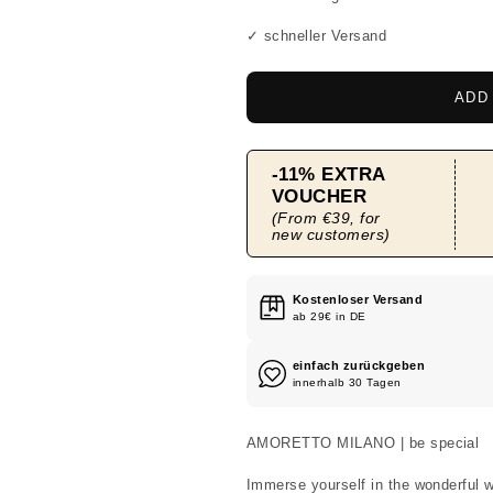
✓ schneller Versand
ADD
Kostenloser Versand
ab 29€ in DE
einfach zurückgeben
innerhalb 30 Tagen
AMORETTO MILANO | be special
Immerse yourself in the wonderfu