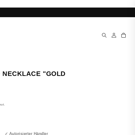
Log
Cart
in
 NECKLACE "GOLD
out.
✓ Autorisierter Händler