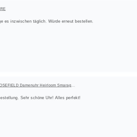
ORE
e es inzwischen täglich. Würde erneut bestellen.
ROSEFIELD Damenuhr Heirloom Smaragd-Grün Gold eckig
Sehr schnelle Lieferung der Bestellung. Sehr schöne Uhr! Alles perfekt!