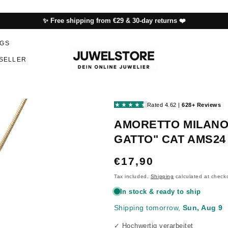
✨ Free shipping from €29 & 30-day returns ❤️
NGS
SELLER
AMORETTO MILANO
GATTO" CAT AMS24
REGULAR
€17,90
PRICE
Tax included.
Shipping
calculated at check
✓ Hochwertig verarbeitet