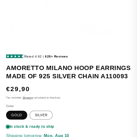
OPEN
MEDIA
1
IN
MODAL
AMORETTO MILANO HOOP EARRINGS
MADE OF 925 SILVER CHAIN ​​A110093
REGULAR
€29,90
PRICE
Tax included.
Shipping
calculated at checkout.
Color
GOLD
SILVER