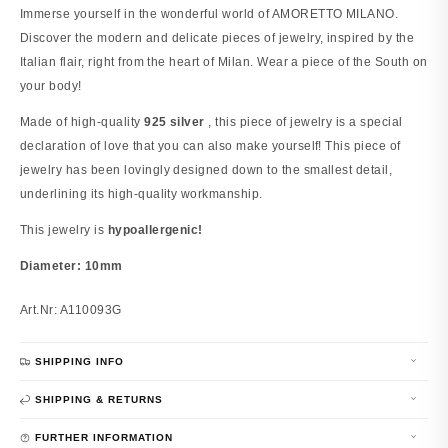
Immerse yourself in the wonderful world of AMORETTO MILANO.
Discover the modern and delicate pieces of jewelry, inspired by the
Italian flair, right from the heart of Milan. Wear a piece of the South on
your body!
Made of high-quality
925 silver
, this piece of jewelry is a special
declaration of love that you can also make yourself! This piece of
jewelry has been lovingly designed down to the smallest detail,
underlining its high-quality workmanship.
This jewelry is
hypoallergenic!
Diameter: 10mm
Art.Nr: A110093G
SHIPPING INFO
SHIPPING & RETURNS
FURTHER INFORMATION