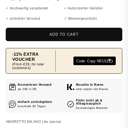
✓ Hochwertig verarbeitet
✓ Autorisierter Händler
✓ schneller Versand
✓ Wassergeschützt
ADD TO CART
Kostenloser Versand
Bezahle in Raten
ab 29€ in DE
oder später mit Klarna
Färbt nicht ab &
einfach zurückgeben
Alltagstauglich
innerhalb 30 Tagen
hochwertiges Material
AMORETTO MILANO | be special