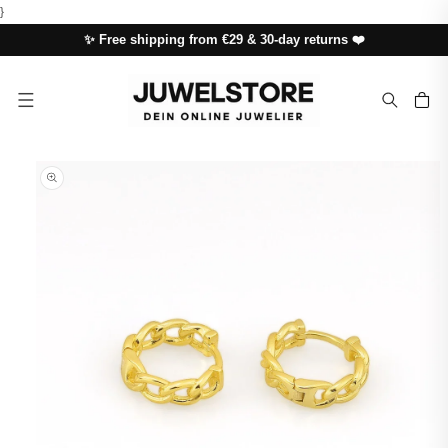
SKIP TO
}
CONTENT
✨ Free shipping from €29 & 30-day returns ❤️
Cart
SKIP TO
PRODUCT
INFORMATION