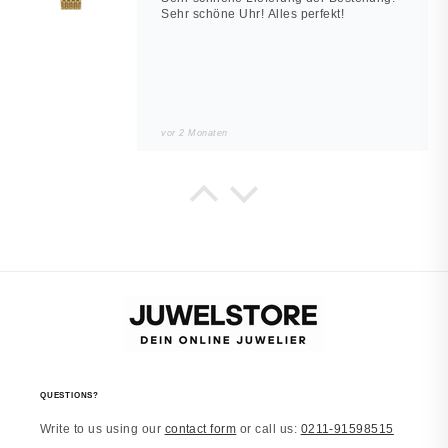
Sehr schöne Uhr! Alles perfekt!
vor 2 Monaten
Noah
JUWELSTORE
Würde wieder kaufen
Sieht in echt besser aus. Alles wie
beschrieben.
vor 2 Monaten
QUESTIONS?
Write to us using our
contact form
or call us:
0211-91598515
Laura