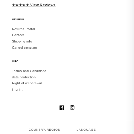
JUWELSTORE
★★★★★ View Reviews
Richtig schön
Macht einen edlen Eindruck. Trage es
inzwischen täglich. Würde erneut
HELPFUL
bestellen.
Returns Portal
Contact
Shipping info
Cancel contract
vor 2 Monaten
INFO
Terms and Conditions
Melanie
data protection
JUWELSTORE
Right of withdrawal
Gefällt mir sehr
imprint
Sieht in echt besser aus. Hat meine
Erwartungen erfüllt.
Facebook
Instagram
COUNTRY/REGION
LANGUAGE
vor 2 Monaten